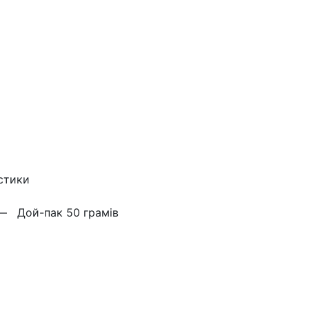
стики
 —
Дой-пак 50 грамів