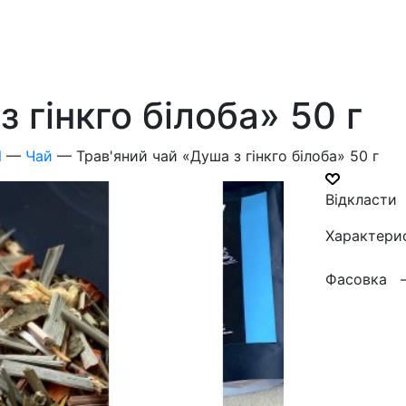
 гінкго білоба» 50 г
И
—
Чай
—
Трав'яний чай «Душа з гінкго білоба» 50 г
Відкласти
Характери
Фасовка