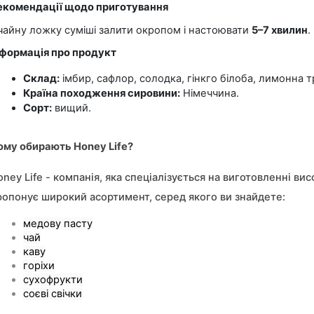
екомендації щодо приготування
 чайну ложку суміші залити окропом і настоювати 
5–7 хвилин
.
нформація про продукт
Склад:
 імбир, сафлор, солодка, гінкго білоба, лимонна т
Країна походження сировини:
 Німеччина.
Сорт:
 вищий.
ому обирають Honey Life?
oney Life - компанія, яка спеціалізується на виготовленні в
ропонує широкий асортимент, серед якого ви знайдете:
медову пасту
чай
каву
горіхи
сухофрукти
соєві свічки