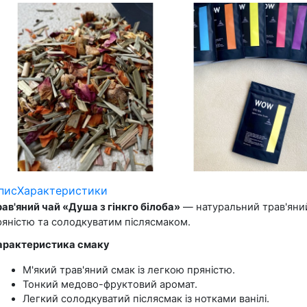
пис
Характеристики
рав'яний чай «Душа з гінкго білоба»
 — натуральний трав'яний
ряністю та солодкуватим післясмаком.
арактеристика смаку
М'який трав'яний смак із легкою пряністю.
Тонкий медово-фруктовий аромат.
Легкий солодкуватий післясмак із нотками ванілі.