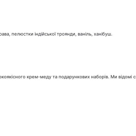
рава, пелюстки індійської троянди, ваніль, ханібуш.
исокоякісного крем-меду та подарункових наборів. Ми відомі