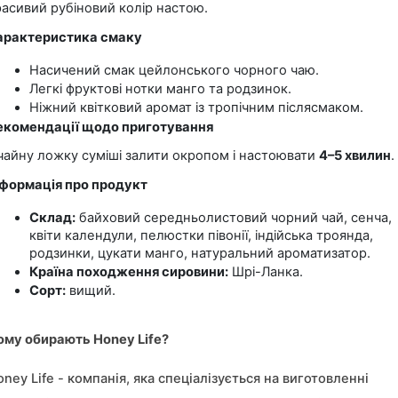
расивий рубіновий колір настою.
арактеристика смаку
Насичений смак цейлонського чорного чаю.
Легкі фруктові нотки манго та родзинок.
Ніжний квітковий аромат із тропічним післясмаком.
екомендації щодо приготування
 чайну ложку суміші залити окропом і настоювати 
4–5 хвилин
.
нформація про продукт
Склад:
 байховий середньолистовий чорний чай, сенча, 
квіти календули, пелюстки півонії, індійська троянда, 
родзинки, цукати манго, натуральний ароматизатор.
Країна походження сировини:
 Шрі-Ланка.
Сорт:
 вищий.
ому обирають Honey Life?
ney Life - компанія, яка спеціалізується на виготовленні 