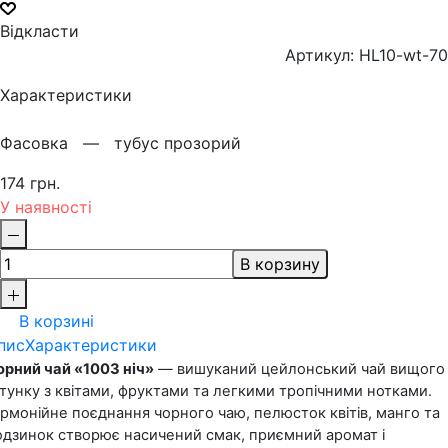
Відкласти
Артикул: HL10-wt-70
Характеристики
Фасовка —
тубус прозорий
174 грн.
У наявності
В корзину
В корзині
пис
Характеристики
орний чай «1003 ніч»
 — вишуканий цейлонський чай вищого 
атунку з квітами, фруктами та легкими тропічними нотками. 
армонійне поєднання чорного чаю, пелюсток квітів, манго та 
одзинок створює насичений смак, приємний аромат і 