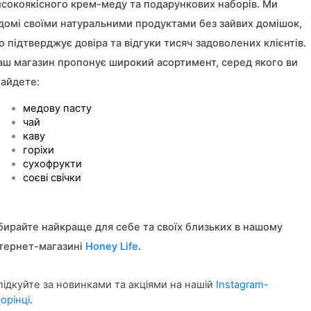
исокоякісного крем-меду та подарункових наборів. Ми 
ідомі своїми натуральними продуктами без зайвих домішок, 
 підтверджує довіра та відгуки тисяч задоволених клієнтів. 
аш магазин пропонує широкий асортимент, серед якого ви 
найдете:
медову пасту
чай
каву
горіхи
сухофрукти
соєві свічки
бирайте найкраще для себе та своїх близьких в нашому 
нтернет-магазині
Honey Life
.
лідкуйте за новинками та акціями на нашій
Instagram-
орінці
.