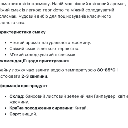
оматних квітів жасмину. Напій має ніжний квітковий аромат, 
віжий смак із легкою терпкістю та м'який солодкуватий 
слясмак. Чудовий вибір для поціновувачів класичного 
еленого чаю.
арактеристика смаку
Ніжний аромат натурального жасмину.
Свіжий смак із легкою терпкістю.
М'який солодкуватий післясмак.
екомендації щодо приготування
 чайну ложку чаю залити водою температурою 
80–85°C
 і 
астоювати 
2–3 хвилини
.
нформація про продукт
Склад:
 байховий листовий зелений чай Ганпаудер, квіти 
жасмину.
Країна походження сировини:
 Китай.
Сорт:
 вищий.