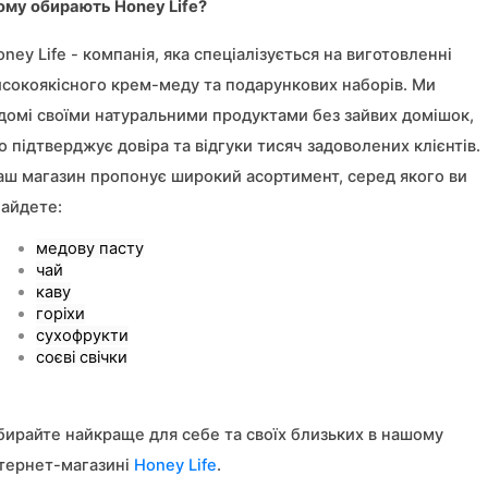
ому обирають Honey Life?
ney Life - компанія, яка спеціалізується на виготовленні 
исокоякісного крем-меду та подарункових наборів. Ми 
ідомі своїми натуральними продуктами без зайвих домішок, 
 підтверджує довіра та відгуки тисяч задоволених клієнтів. 
аш магазин пропонує широкий асортимент, серед якого ви 
найдете:
медову пасту
чай
каву
горіхи
сухофрукти
соєві свічки
бирайте найкраще для себе та своїх близьких в нашому 
нтернет-магазині
Honey Life
.