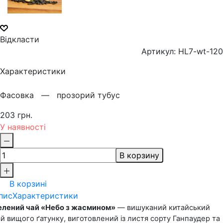
Відкласти
Артикул: HL7-wt-120
Характеристики
Фасовка —
прозорий тубус
203 грн.
У наявності
В корзину
В корзині
пис
Характеристики
елений чай «Небо з жасмином»
 — вишуканий китайський 
й вищого ґатунку, виготовлений із листя сорту Ганпаудер та 