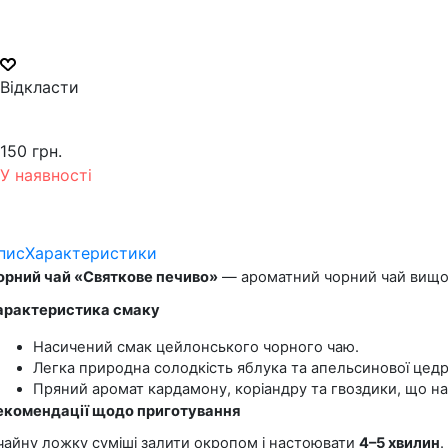
Відкласти
150 грн.
У наявності
пис
Характеристики
орний чай «Святкове печиво»
 — ароматний чорний чай вищог
арактеристика смаку
Насичений смак цейлонського чорного чаю.
Легка природна солодкість яблука та апельсинової цедр
Пряний аромат кардамону, коріандру та гвоздики, що н
екомендації щодо приготування
 чайну ложку суміші залити окропом і настоювати 
4–5 хвилин
.