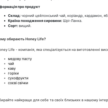
нформація про продукт
Склад:
 чорний цейлонський чай, коріандр, кардамон, я
Країна походження сировини:
 Шрі-Ланка.
Сорт:
 вищий.
ому обирають Honey Life?
oney Life - компанія, яка спеціалізується на виготовленні 
медову пасту
чай
каву
горіхи
сухофрукти
соєві свічки
бирайте найкраще для себе та своїх близьких в нашому інте