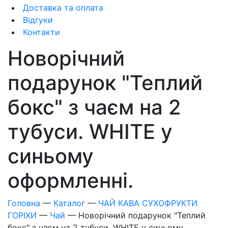
Доставка та оплата
Відгуки
Контакти
Новорічний
подарунок "Теплий
бокс" з чаєм на 2
тубуси. WHITE у
синьому
оформленні.
Головна
—
Каталог
—
ЧАЙ КАВА СУХОФРУКТИ
ГОРІХИ
—
Чай
—
Новорічний подарунок "Теплий
бокс" з чаєм на 2 тубуси. WHITE у синьому