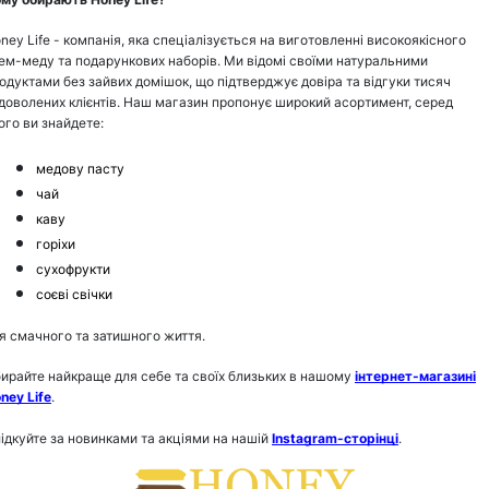
ney Life - компанія, яка спеціалізується на виготовленні високоякісного
ем-меду та подарункових наборів. Ми відомі своїми натуральними
одуктами без зайвих домішок, що підтверджує довіра та відгуки тисяч
доволених клієнтів. Наш магазин пропонує широкий асортимент, серед
ого ви знайдете:
медову пасту
чай
каву
горіхи
сухофрукти
соєві свічки
я смачного та затишного життя.
ирайте найкраще для себе та своїх близьких в нашому
інтернет-магазині
ney Life
.
ідкуйте за новинками та акціями на нашій
Instagram-сторінці
.