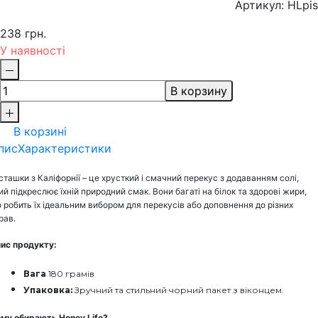
Артикул: HLpis
238 грн.
У наявності
В корзину
В корзині
пис
Характеристики
сташки з Каліфорнії – це хрусткий і смачний перекус з додаванням солі,
ий підкреслює їхній природний смак. Вони багаті на білок та здорові жири,
 робить їх ідеальним вибором для перекусів або доповнення до різних
рав.
ис продукту:
Вага 
180 грамів
Упаковка:
 Зручний та стильний чорний пакет з віконцем.
му обирають Honey Life?