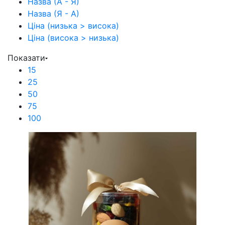
Назва (А - Я)
Назва (Я - А)
Ціна (низька > висока)
Ціна (висока > низька)
Показати
15
25
50
75
100