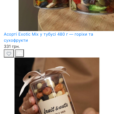
Асорті Exotic Mix у тубусі 480 г — горіхи та
сухофрукти
331 грн.