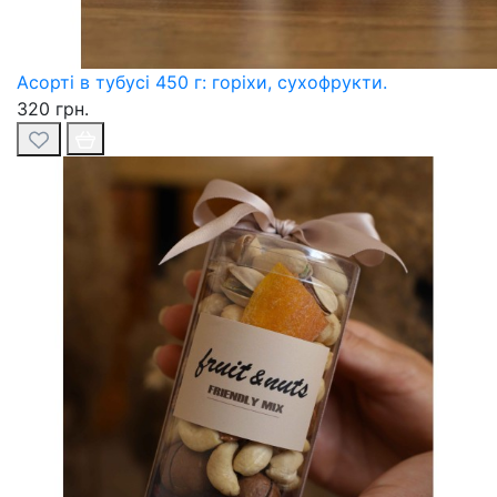
Асорті в тубусі 450 г: горіхи, сухофрукти.
320 грн.