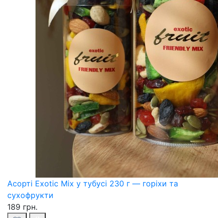
Асорті Exotic Mix у тубусі 230 г — горіхи та
сухофрукти
189 грн.