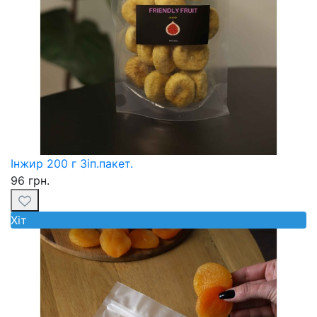
Інжир 200 г Зіп.пакет.
96 грн.
Хiт