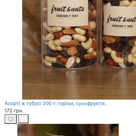
Асорті в тубусі 200 г: горіхи, сухофрукти.
172 грн.