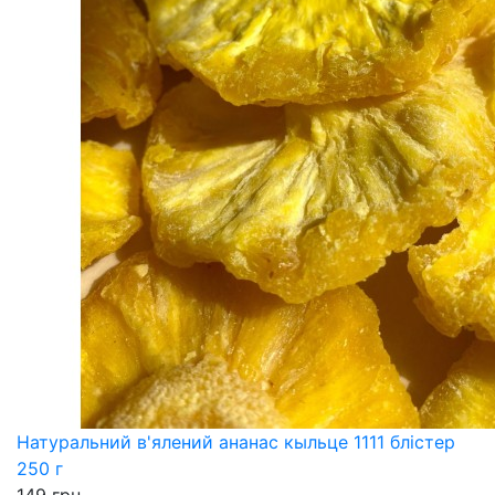
Натуральний в'ялений ананас кыльце 1111 блістер
250 г