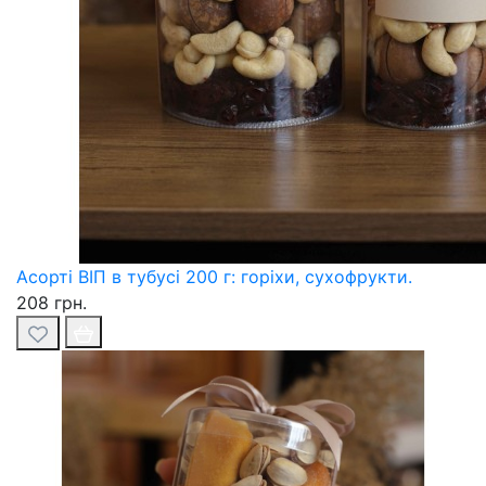
Асорті ВІП в тубусі 200 г: горіхи, сухофрукти.
208 грн.