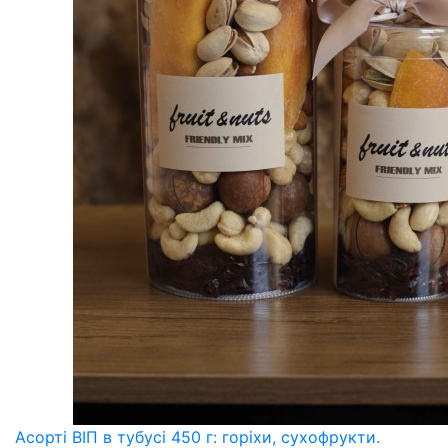
Асорті ВІП в тубусі 450 г: горіхи, сухофрукти.