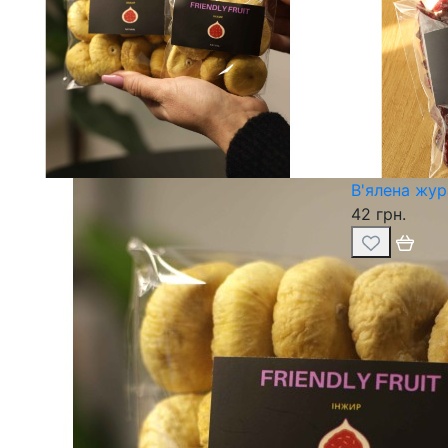
В'ялена жур
42 грн.