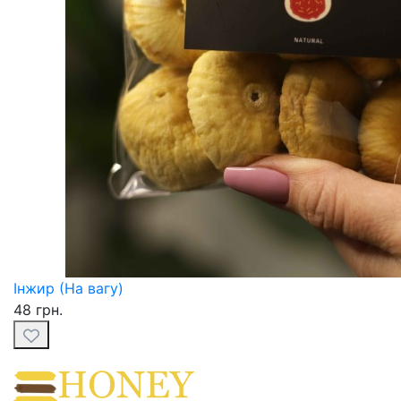
Інжир (На вагу)
48 грн.