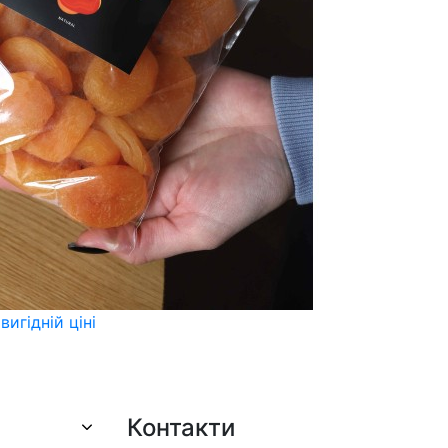
игідній ціні
Контакти