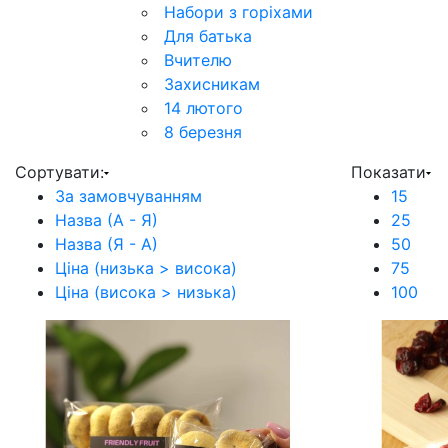
Набори з горіхами
Для батька
Вчителю
Захисникам
14 лютого
8 березня
Сортувати:
Показати
За замовчуванням
15
Назва (А - Я)
25
Назва (Я - А)
50
Ціна (низька > висока)
75
Ціна (висока > низька)
100