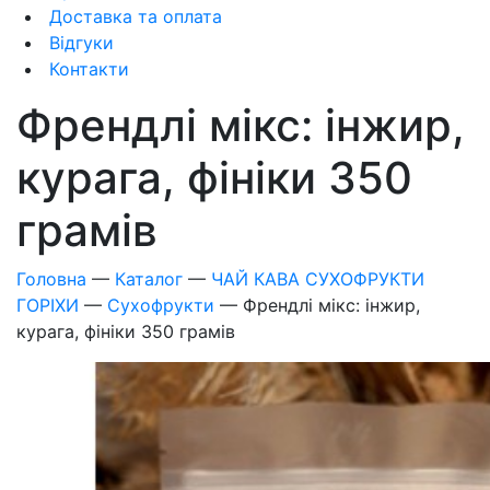
Доставка та оплата
Відгуки
Контакти
Френдлі мікс: інжир,
курага, фініки 350
грамів
Головна
—
Каталог
—
ЧАЙ КАВА СУХОФРУКТИ
ГОРІХИ
—
Сухофрукти
—
Френдлі мікс: інжир,
курага, фініки 350 грамів