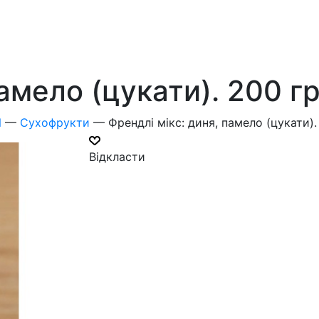
амело (цукати). 200 г
И
—
Сухофрукти
—
Френдлі мікс: диня, памело (цукати).
Відкласти