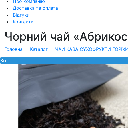
Про компанію
Доставка та оплата
Відгуки
Контакти
Чорний чай «Абрикос
Головна
—
Каталог
—
ЧАЙ КАВА СУХОФРУКТИ ГОРІХ
Хiт