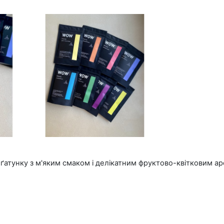
ґатунку з м'яким смаком і делікатним фруктово-квітковим а