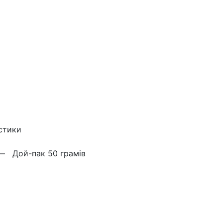
стики
 —
Дой-пак 50 грамів