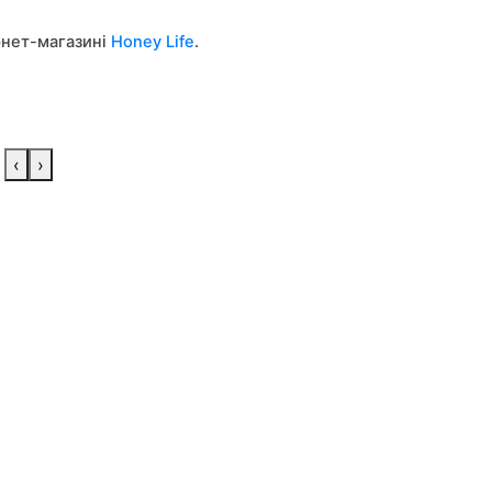
рнет-магазині
Honey Life
.
.
‹
›