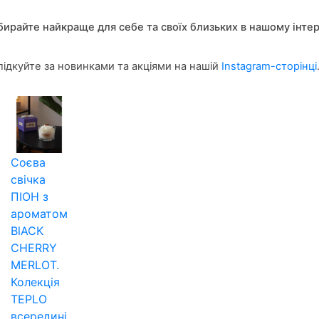
бирайте найкраще для себе та своїх близьких в нашому інте
лідкуйте за новинками та акціями на нашій
Instagram-сторінці
Соєва
свічка
ПІОН з
ароматом
BlACK
CHERRY
MERLOT.
Колекція
TEPLO
всередині.