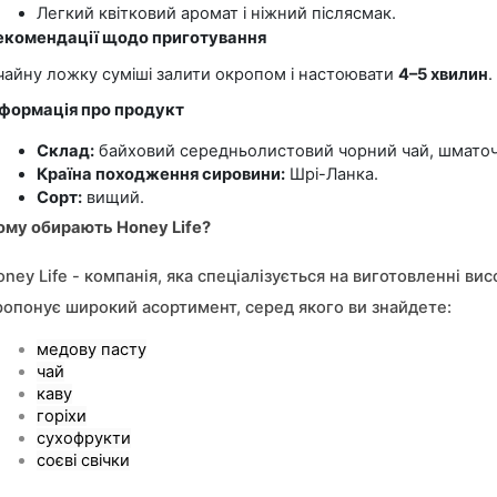
Легкий квітковий аромат і ніжний післясмак.
екомендації щодо приготування
 чайну ложку суміші залити окропом і настоювати 
4–5 хвилин
.
нформація про продукт
Склад:
 байховий середньолистовий чорний чай, шматоч
Країна походження сировини:
 Шрі-Ланка.
Сорт:
 вищий.
ому обирають Honey Life?
oney Life - компанія, яка спеціалізується на виготовленні в
ропонує широкий асортимент, серед якого ви знайдете:
медову пасту
чай
каву
горіхи
сухофрукти
соєві свічки