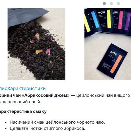
пис
Характеристики
орний чай «Абрикосовий джем»
 — цейлонський чай вищого 
балансований напій.
арактеристика смаку
Насичений смак цейлонського чорного чаю.
Делікатні нотки стиглого абрикоса.