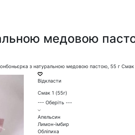
альною медовою пастою
онбоньєрка з натуральною медовою пастою, 55 г Смак 
Відкласти
Смак 1 (55г)
--- Оберіть ---
Апельсин
Лимон-імбир
Обліпиха