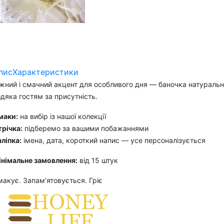
пис
Характеристики
жний і смачний акцент для особливого дня — баночка натурально
дяка гостям за присутність.
маки:
на вибір із нашої колекції
річка:
підберемо за вашими побажаннями
ліпка:
імена, дата, короткий напис — усе персоналізується
інімальне замовлення:
від 15 штук
акує. Запамʼятовується. Гріє