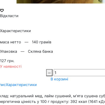
Відкласти
Характеристики
маса нетто —
140 грамів
Упаковка —
Скляна банка
127 грн.
У наявності
В корзині
пис
Характеристики
клад: натуральний мед, лайм сушений, м'ята сушена суб
нергетична цінність у 100 г продукту: 392 ккал (1641 кДж) 