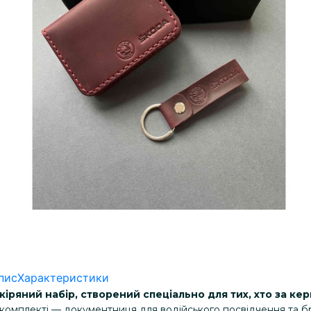
пис
Характеристики
кіряний набір, створений спеціально для тих, хто за ке
 комплекті
 — документниця для водійського посвідчення та бр