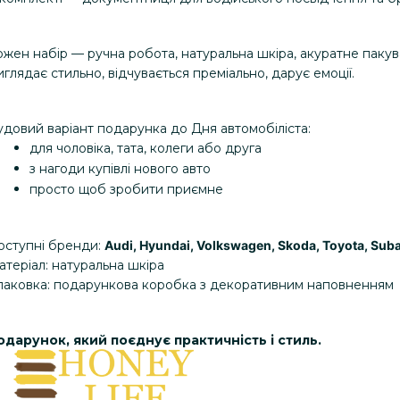
ожен набір — ручна робота, натуральна шкіра, акуратне паку
глядає стильно, відчувається преміально, дарує емоції.
удовий варіант подарунка до Дня автомобіліста:
для чоловіка, тата, колеги або друга
з нагоди купівлі нового авто
просто щоб зробити приємне
оступні бренди: 
Audi, Hyundai, Volkswagen, Skoda, Toyota, Sub
атеріал: натуральна шкіра
паковка: подарункова коробка з декоративним наповненням
одарунок, який поєднує практичність і стиль.