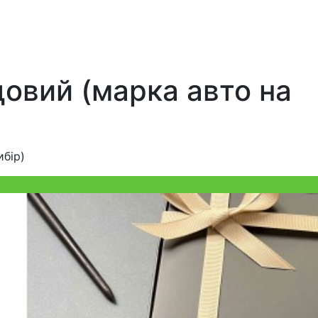
довий (марка авто на
ибір)