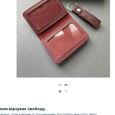
рмом відчуває свободу.
елок для ключів із тисненням логотипу вашого авто.