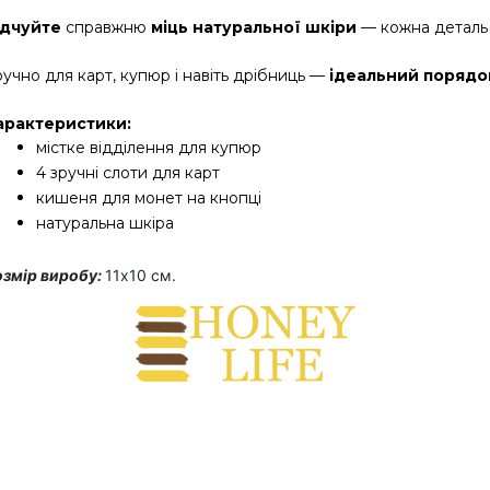
ідчуйте
 справжню 
міць натуральної шкіри
 — кожна деталь
учно для карт, купюр і навіть дрібниць — 
ідеальний порядок
арактеристики:
містке відділення для купюр
4 зручні слоти для карт
кишеня для монет на кнопці
натуральна шкіра
озмір виробу:
11х10 см.