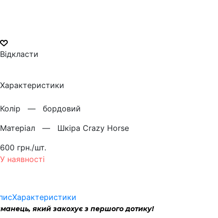
Відкласти
Характеристики
Колiр —
бордовий
Матерiал —
Шкіра Crazy Horse
600 грн./шт.
У наявності
пис
Характеристики
аманець, який закохує з першого дотику!