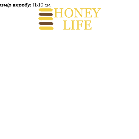
озмір виробу: 
11х10 см.