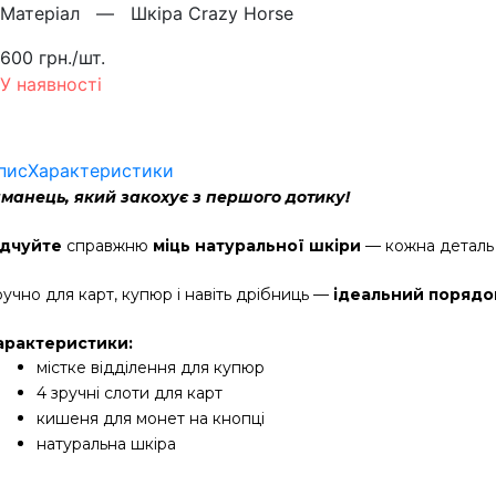
Матерiал —
Шкіра Crazy Horse
600 грн./шт.
У наявності
пис
Характеристики
аманець, який закохує з першого дотику!
ідчуйте
 справжню 
міць натуральної шкіри
 — кожна деталь
учно для карт, купюр і навіть дрібниць — 
ідеальний порядок
арактеристики:
містке відділення для купюр
4 зручні слоти для карт
кишеня для монет на кнопці
натуральна шкіра