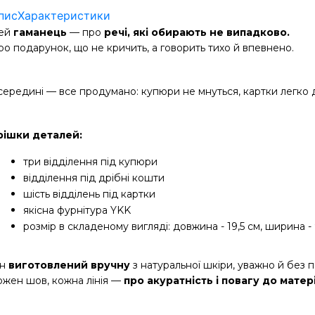
пис
Характеристики
ей
 гаманець
 — про 
речі, які обирають не випадково.
ро подарунок, що не кричить, а говорить тихо й впевнено.
середині — все продумано: купюри не мнуться, картки легко д
рішки деталей:
три відділення під купюри
відділення під дрібні кошти
шість відділень під картки
якісна фурнітура YKK
розмір в складеному вигляді: довжина - 19,5 см, ширина - 
н 
виготовлений вручну
 з натуральної шкіри, уважно й без п
ожен шов, кожна лінія — 
про акуратність і повагу до матер