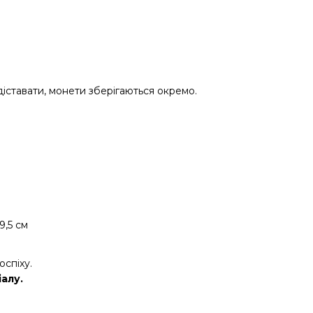
іставати, монети зберігаються окремо.
9,5 см
оспіху.
іалу.