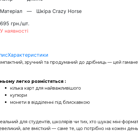
Матерiал —
Шкіра Crazy Horse
695 грн./шт.
У наявності
пис
Характеристики
омпактний, зручний та продуманий до дрібниць — цей гаманец
 ньому легко розмістяться :
кілька карт для найважливішого
купюри
монети в відділенні під блискавкою 
еальний для студентів, школярів чи тих, хто шукає міні-формат
евеликий, але вмісткий — саме те, що потрібно на кожен день