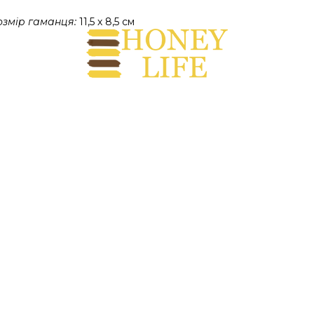
озмір гаманця:
 11,5 х 8,5 см