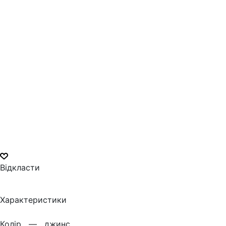
Відкласти
Характеристики
Колiр —
джинс