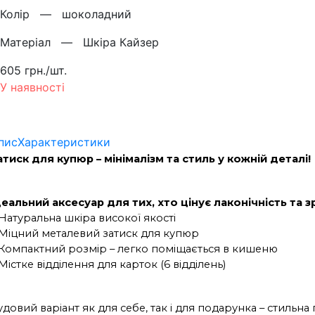
Колiр —
шоколадний
Матерiал —
Шкіра Кайзер
605 грн./шт.
У наявності
пис
Характеристики
атиск для купюр – мінімалізм та стиль у кожній деталі!
деальний аксесуар для тих, хто цінує лаконічність та з
• Натуральна шкіра високої якості
• Міцний металевий затиск для купюр
• Компактний розмір – легко поміщається в кишеню
 Містке відділення для карток (6 відділень)
удовий варіант як для себе, так і для подарунка – стильн