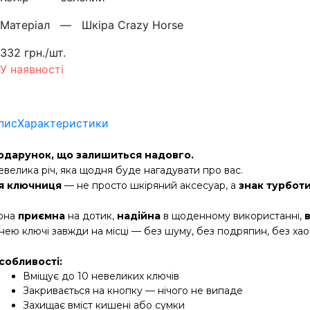
Матерiал —
Шкіра Crazy Horse
332 грн./шт.
У наявності
пис
Характеристики
одарунок, що залишиться надовго.
евелика річ, яка щодня буде нагадувати про вас.
я ключниця
 — не просто шкіряний аксесуар, а
 знак турботи
она 
приємна
 на дотик,
 надійна
 в щоденному використанні, 
 нею ключі завжди на місці — без шуму, без подряпин, без хао
собливості:
Вміщує до 10 невеликих ключів
Закривається на кнопку — нічого не випаде
Захищає вміст кишені або сумки