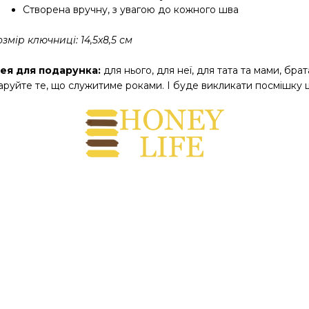
Створена вручну, з увагою до кожного шва
змір ключниці: 14,5х8,5 см
дея для подарунка: 
для нього, для неї, для тата та мами, брат
аруйте те, що служитиме роками. І буде викликати посмішку 