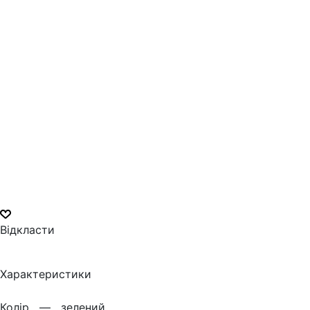
Відкласти
Характеристики
Колiр —
зелений