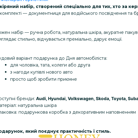
кіряний набір, створений спеціально для тих, хто за ке
 комплекті
 — документниця для водійського посвідчення та бр
ожен набір — ручна робота, натуральна шкіра, акуратне паку
глядає стильно, відчувається преміально, дарує емоції.
удовий варіант подарунка до Дня автомобіліста:
для чоловіка, тата, колеги або друга
з нагоди купівлі нового авто
просто щоб зробити приємне
оступні бренди: 
Audi, Hyundai, Volkswagen, Skoda, Toyota, Sub
атеріал: натуральна шкіра
паковка: подарункова коробка з декоративним наповненням
одарунок, який поєднує практичність і стиль.