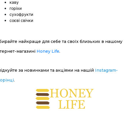
каву
горіхи
сухофрукти
соєві свічки
бирайте найкраще для себе та своїх близьких в нашому
нтернет-магазині
Honey Life
.
лідкуйте за новинками та акціями на нашій
Instagram-
торінці
.