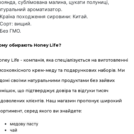
роянда, сублімована малина, цукати полуниці,
атуральний ароматизатор.
 Країна походження сировини: Китай.
 Сорт: вищий.
 Без ГМО.
ому обирають Honey Life?
oney Life - компанія, яка спеціалізується на виготовленні
исокоякісного крем-меду та подарункових наборів. Ми
ідомі своїми натуральними продуктами без зайвих
омішок, що підтверджує довіра та відгуки тисяч
адоволених клієнтів. Наш магазин пропонує широкий
сортимент, серед якого ви знайдете:
медову пасту
чай