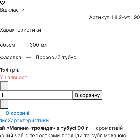
Відкласти
Артикул: HL2-wt -90
Характеристики
объем —
300 мл
Фасовка —
Прозорий тубус
154 грн.
У наявності
В корзину
В корзині
пис
Характеристики
ай «Малина-троянда» в тубусі 90 г
— ароматний
орний чай з пелюстками троянди та сублімованою