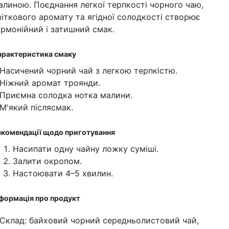
алиною. Поєднання легкої терпкості чорного чаю,
віткового аромату та ягідної солодкості створює
армонійний і затишний смак.
арактеристика смаку
 Насичений чорний чай з легкою терпкістю.
 Ніжний аромат троянди.
 Приємна солодка нотка малини.
 М'який післясмак.
екомендації щодо приготування
Насипати одну чайну ложку суміші.
Залити окропом.
Настоювати 4–5 хвилин.
нформація про продукт
 Склад: байховий чорний середньолистовий чай,