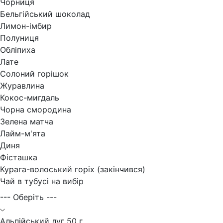
Чорниця
Бельгійський шоколад
Лимон-імбир
Полуниця
Обліпиха
Лате
Солоний горішок
Журавлина
Кокос-мигдаль
Чорна смородина
Зелена матча
Лайм-м'ята
Диня
Фісташка
Курага-волоський горіх (закінчився)
Чай в тубусі на вибір
--- Оберіть ---
Альпійський луг 50 г