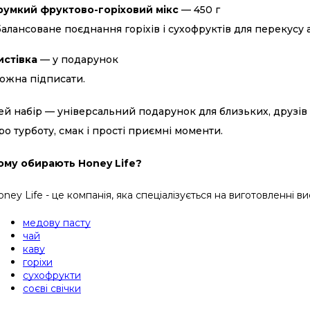
румкий фруктово-горіховий мікс
— 450 г
балансоване поєднання горіхів і сухофруктів для перекусу 
истівка
— у подарунок
ожна підписати.
ей набір — універсальний подарунок для близьких, друзів 
ро турботу, смак і прості приємні моменти.
ому обирають Honey Life?
oney Life - це компанія, яка спеціалізується на виготовленн
медову пасту
чай
каву
горіхи
сухофрукти
соєві свічки