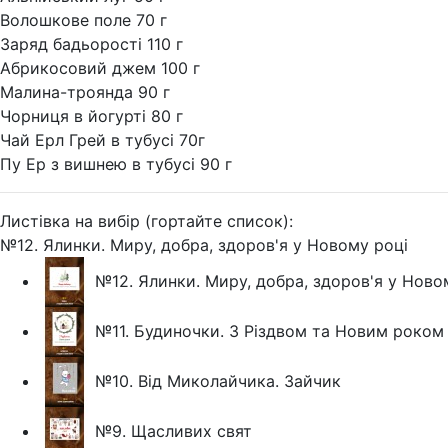
Волошкове поле 70 г
Заряд бадьорості 110 г
Абрикосовий джем 100 г
Малина-троянда 90 г
Чорниця в йогурті 80 г
Чай Ерл Грей в тубусі 70г
Пу Ер з вишнею в тубусі 90 г
Листівка на вибір (гортайте список):
№12. Ялинки. Миру, добра, здоров'я у Новому році
№12. Ялинки. Миру, добра, здоров'я у Ново
№11. Будиночки. З Різдвом та Новим роком
№10. Від Миколайчика. Зайчик
№9. Щасливих свят