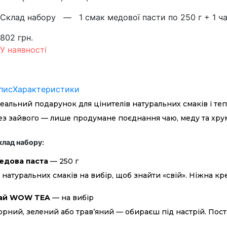
Склад набору —
1 смак медової пасти по 250 г + 1 ч
802 грн.
У наявності
пис
Характеристики
деальний подарунок для цінителів натуральних смаків і теп
ез зайвого — лише продумане поєднання чаю, меду та хрум
клад набору:
едова паста
— 250 г
7 натуральних смаків на вибір, щоб знайти «свій». Ніжна к
ай WOW TEA
— на вибір
орний, зелений або трав’яний — обираєш під настрій. Поста