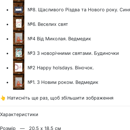
№8. Щасливого Різдва та Нового року. Син
№6. Веселих свят
№4 Від Миколая. Ведмедик
№3 З новорічними святами. Будиночки
№2 Happy holsdays. Віночок.
№1. З Новим роком. Ведмедик
👆 Натисніть ще раз, щоб збільшити зображення
Характеристики
Розмiр —
20,5 х 18,5 см