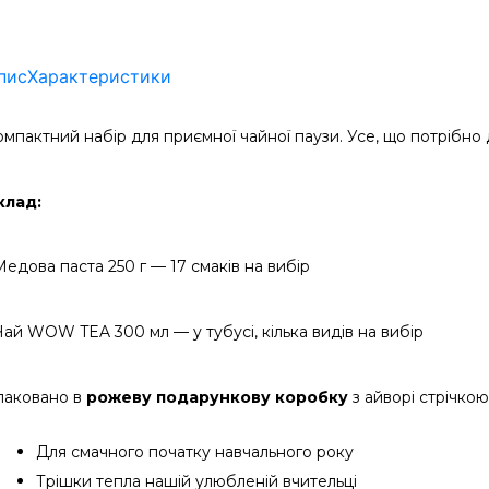
пис
Характеристики
омпактний набір для приємної чайної паузи. Усе, що потрібно 
клад:
Медова паста 250 г — 17 смаків на вибір
Чай WOW TEA 300 мл — у тубусі, кілька видів на вибір
паковано в 
рожеву подарункову коробку
 з айворі стрічкою
Для смачного початку навчального року
Трішки тепла нашій улюбленій вчительці