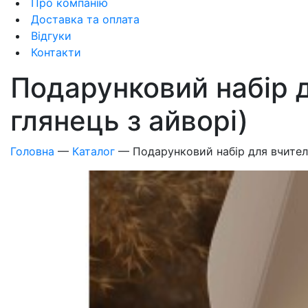
Про компанію
Доставка та оплата
Відгуки
Контакти
Подарунковий набір 
глянець з айворі)
Головна
—
Каталог
—
Подарунковий набір для вчител