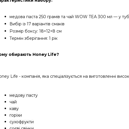
арактеристики набору:
медова паста 250 грамів та чай WOW TEA 300 мл — у туб
Вибір із 17 варіантів смаків
Розмір боксу: 18×12×8 см
Термін зберігання: 1 рік
ому обирають Honey Life?
oney Life - компанія, яка спеціалізується на виготовленні в
медову пасту
чай
каву
горіхи
сухофрукти
соєві свічки