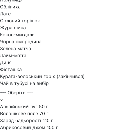
Обліпиха
Лате
Солоний горішок
Журавлина
Кокос-мигдаль
Чорна смородина
Зелена матча
Лайм-м'ята
Диня
Фісташка
Курага-волоський горіх (закінчився)
Чай в тубусі на вибір
--- Оберіть ---
Альпійський луг 50 г
Волошкове поле 70 г
Заряд бадьорості 110 г
Абрикосовий джем 100 г