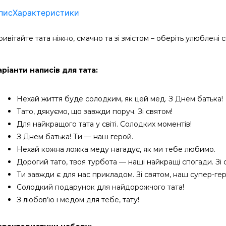
пис
Характеристики
ивітайте тата ніжно, смачно та зі змістом – оберіть улюблені 
аріанти написів для тата:
Нехай життя буде солодким, як цей мед. З Днем батька!
Тато, дякуємо, що завжди поруч. Зі святом!
Для найкращого тата у світі. Солодких моментів!
З Днем батька! Ти — наш герой.
Нехай кожна ложка меду нагадує, як ми тебе любимо.
Дорогий тато, твоя турбота — наші найкращі спогади. Зі 
Ти завжди є для нас прикладом. Зі святом, наш супер-ге
Солодкий подарунок для найдорожчого тата!
З любов’ю і медом для тебе, тату!