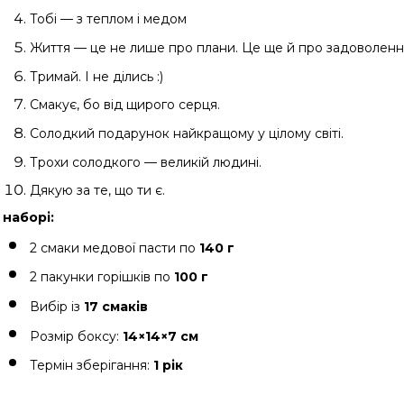
Тобі — з теплом і медом
Життя — це не лише про плани. Це ще й про задоволенн
Тримай. І не ділись :)
Смакує, бо від щирого серця.
Солодкий подарунок найкращому у цілому світі.
Трохи солодкого — великій людині.
Дякую за те, що ти є.
 наборі:
2 смаки медової пасти по 
140 г
2 пакунки горішків по 
100 г
Вибір із 
17 смаків
Розмір боксу: 
14×14×7 см
Термін зберігання: 
1 рік