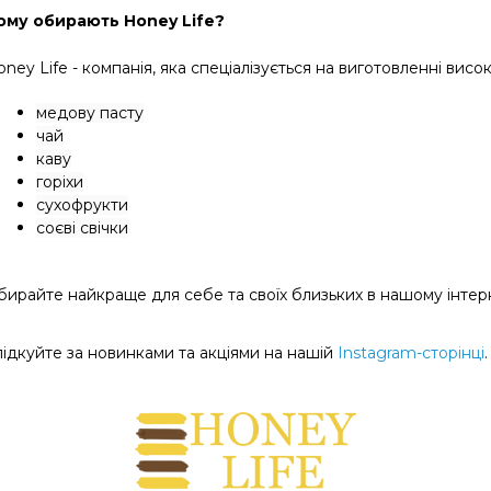
ому обирають Honey Life?
oney Life - компанія, яка спеціалізується на виготовленні в
медову пасту
чай
каву
горіхи
сухофрукти
соєві свічки
бирайте найкраще для себе та своїх близьких в нашому інтер
лідкуйте за новинками та акціями на нашій
Instagram-сторінці
.