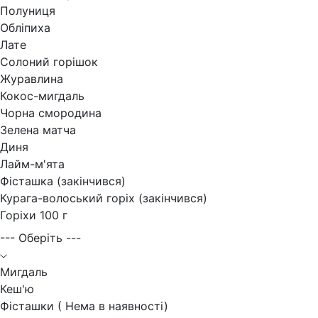
Полуниця
Обліпиха
Лате
Солоний горішок
Журавлина
Кокос-мигдаль
Чорна смородина
Зелена матча
Диня
Лайм-м'ята
Фісташка (закінчився)
Курага-волоський горіх (закінчився)
Горіхи 100 г
--- Оберіть ---
Мигдаль
Кеш'ю
Фісташки ( Нема в наявності)