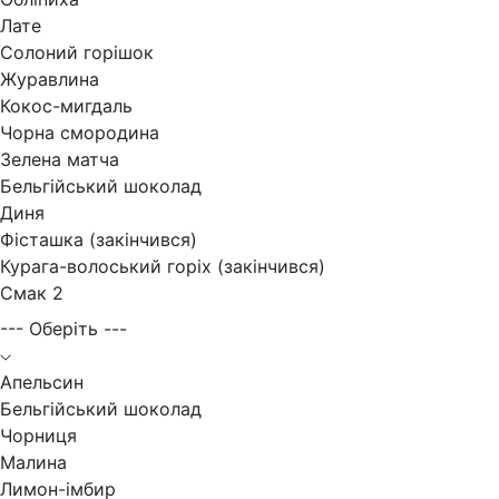
Лате
Солоний горішок
Журавлина
Кокос-мигдаль
Чорна смородина
Зелена матча
Бельгійський шоколад
Диня
Фісташка (закінчився)
Курага-волоський горіх (закінчився)
Смак 2
--- Оберіть ---
Апельсин
Бельгійський шоколад
Чорниця
Малина
Лимон-імбир