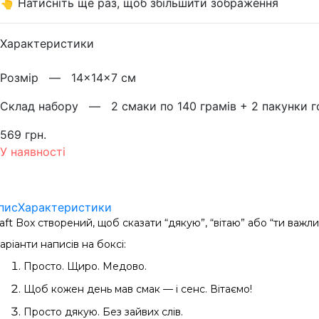
👆 Натисніть ще раз, щоб збільшити зображення
Характеристики
Розмiр —
14×14×7 см
Склад набору —
2 смаки по 140 грамів + 2 пакунки го
569 грн.
У наявності
пис
Характеристики
aft Box створений, щоб сказати “дякую”, “вітаю” або “ти важл
аріанти написів на боксі:
Просто. Щиро. Медово.
Щоб кожен день мав смак — і сенс. Вітаємо!
Просто дякую. Без зайвих слів.