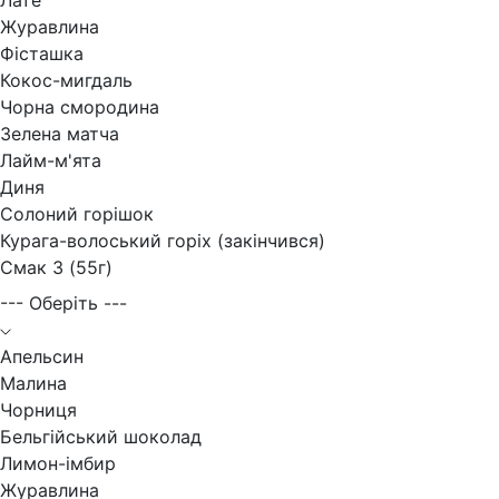
Лате
Журавлина
Фісташка
Кокос-мигдаль
Чорна смородина
Зелена матча
Лайм-м'ята
Диня
Солоний горішок
Курага-волоський горіх (закінчився)
Смак 3 (55г)
--- Оберіть ---
Апельсин
Малина
Чорниця
Бельгійський шоколад
Лимон-імбир
Журавлина