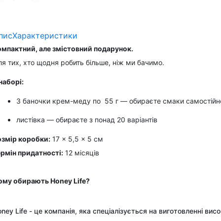
пис
Характеристики
омпактний, але змістовний подарунок.
я тих, хто щодня робить більше, ніж ми бачимо.
наборі:
3 баночки крем-меду по  55 г — обираєте смаки самостійн
листівка — обираєте з понад 20 варіантів
озмір коробки:
17 × 5,5 × 5 см
ермін придатності:
12 місяців
ому обирають Honey Life?
ney Life - це компанія, яка спеціалізується на виготовленні 