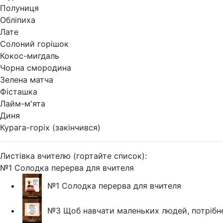
Полуниця
Обліпиха
Лате
Солоний горішок
Кокос-мигдаль
Чорна смородина
Зелена матча
Фісташка
Лайм-м'ята
Диня
Курага-горіх (закінчився)
Листівка вчителю (гортайте список):
№1 Солодка перерва для вчителя
№1 Солодка перерва для вчителя
№3 Щоб навчати маленьких людей, потрібн