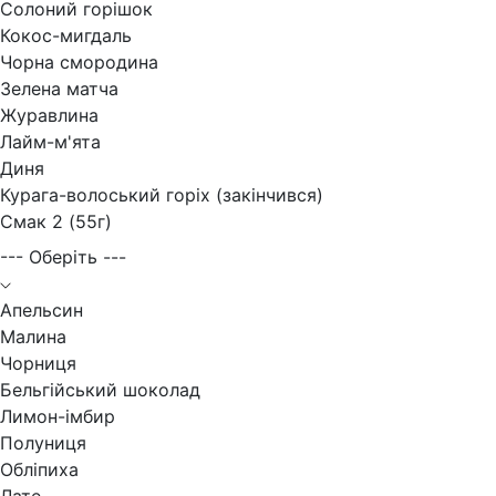
Солоний горішок
Кокос-мигдаль
Чорна смородина
Зелена матча
Журавлина
Лайм-м'ята
Диня
Курага-волоський горіх (закінчився)
Смак 2 (55г)
--- Оберіть ---
Апельсин
Малина
Чорниця
Бельгійський шоколад
Лимон-імбир
Полуниця
Обліпиха