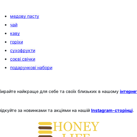
медову пасту
чай
каву
горіхи
сухофрукти
соєві свічки
подарункові набори
бирайте найкраще для себе та своїх близьких в нашому
інтерне
ідкуйте за новинками та акціями на нашій
Instagram-сторінці
.