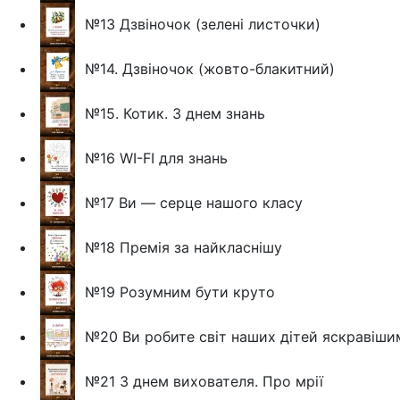
№13 Дзвіночок (зелені листочки)
№14. Дзвіночок (жовто-блакитний)
№15. Котик. З днем знань
№16 WI-FI для знань
№17 Ви — серце нашого класу
№18 Премія за найкласнішу
№19 Розумним бути круто
№20 Ви робите світ наших дітей яскравішим
№21 З днем вихователя. Про мрії