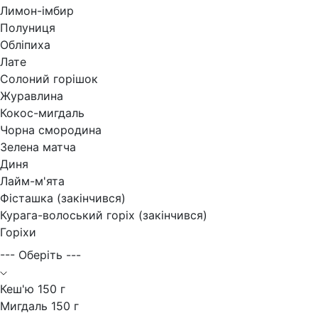
Лимон-імбир
Полуниця
Обліпиха
Лате
Солоний горішок
Журавлина
Кокос-мигдаль
Чорна смородина
Зелена матча
Диня
Лайм-м'ята
Фісташка (закінчився)
Курага-волоський горіх (закінчився)
Горіхи
--- Оберіть ---
Кеш'ю 150 г
Мигдаль 150 г