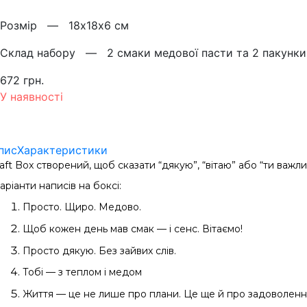
Розмiр —
18х18х6 см
Склад набору —
2 смаки медової пасти та 2 пакунки
672 грн.
У наявності
пис
Характеристики
aft Box створений, щоб сказати “дякую”, “вітаю” або “ти важл
аріанти написів на боксі:
Просто. Щиро. Медово.
Щоб кожен день мав смак — і сенс. Вітаємо!
Просто дякую. Без зайвих слів.
Тобі — з теплом і медом
Життя — це не лише про плани. Це ще й про задоволенн