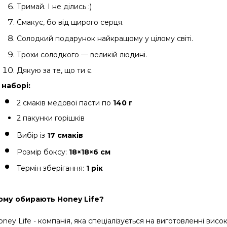
Тримай. І не ділись :)
Смакує, бо від щирого серця.
Солодкий подарунок найкращому у цілому світі.
Трохи солодкого — великій людині.
Дякую за те, що ти є.
 наборі:
2 смаків медової пасти по 
140 г
2 пакунки горішків
Вибір із 
17 смаків
Розмір боксу: 
18×18×6 см
Термін зберігання: 
1 рік
ому обирають Honey Life?
oney Life - компанія, яка спеціалізується на виготовленні в