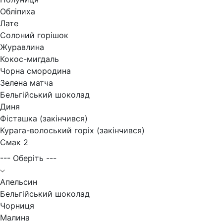
Обліпиха
Лате
Солоний горішок
Журавлина
Кокос-мигдаль
Чорна смородина
Зелена матча
Бельгійський шоколад
Диня
Фісташка (закінчився)
Курага-волоський горіх (закінчився)
Смак 2
--- Оберіть ---
Апельсин
Бельгійський шоколад
Чорниця
Малина