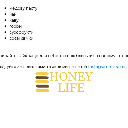
медову пасту
чай
каву
горіхи
сухофрукти
соєві свічки
бирайте найкраще для себе та своїх близьких в нашому інтер
лідкуйте за новинками та акціями на нашій
Instagram-сторінці
.