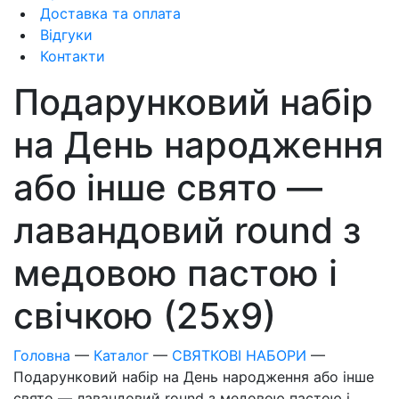
Доставка та оплата
Відгуки
Контакти
Подарунковий набір
на День народження
або інше свято —
лавандовий round з
медовою пастою і
свічкою (25х9)
Головна
—
Каталог
—
СВЯТКОВІ НАБОРИ
—
Подарунковий набір на День народження або інше
свято — лавандовий round з медовою пастою і