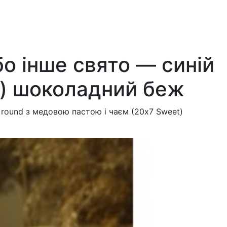
о інше свято — синій
t) шоколадний беж
round з медовою пастою і чаєм (20х7 Sweet)