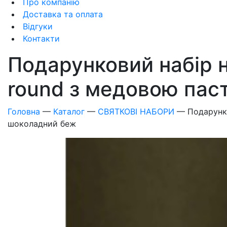
Про компанію
Доставка та оплата
Відгуки
Контакти
Подарунковий набір 
round з медовою пас
Головна
—
Каталог
—
СВЯТКОВІ НАБОРИ
—
Подарунко
шоколадний беж