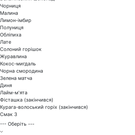
Чорниця
Малина
Лимон-імбир
Полуниця
Обліпиха
Лате
Солоний горішок
Журавлина
Кокос-мигдаль
Чорна смородина
Зелена матча
Диня
Лайм-м'ята
Фісташка (закінчився)
Курага-волоський горіх (закінчився)
Смак 3
--- Оберіть ---