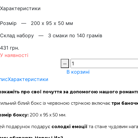
Характеристики
Розмiр —
200 х 95 х 50 мм
Склад набору —
3 смаки по 140 грамів
431 грн.
У наявності
В корзині
пис
Характеристики
озкажіть про свої почуття за допомогою нашого романт
тильний білий бокс із червоною стрічкою включає 
три баноч
озмір боксу:
 200 х 95 х 50 мм. 
ей подарунок подарує 
солодкі емоції
 та стане чудовим наг