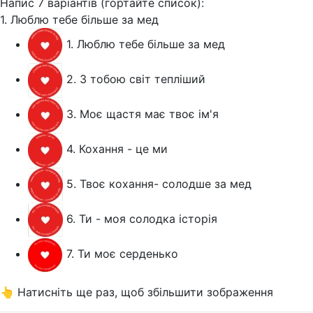
Напис 7 варіантів (гортайте список):
1. Люблю тебе більше за мед
1. Люблю тебе більше за мед
2. З тобою світ тепліший
3. Моє щастя має твоє ім'я
4. Кохання - це ми
5. Твоє кохання- солодше за мед
6. Ти - моя солодка історія
7. Ти моє серденько
👆 Натисніть ще раз, щоб збільшити зображення