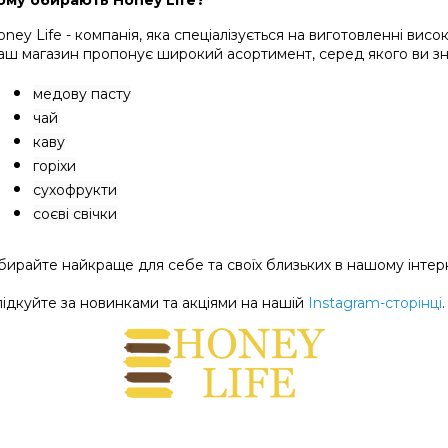
ому обирають Honey Life?
ney Life - компанія, яка спеціалізується на виготовленні вис
аш магазин пропонує широкий асортимент, серед якого ви з
медову пасту
чай
каву
горіхи
сухофрукти
соєві свічки
бирайте найкраще для себе та своїх близьких в нашому інтерн
лідкуйте за новинками та акціями на нашій 
Instagram-сторінці
.