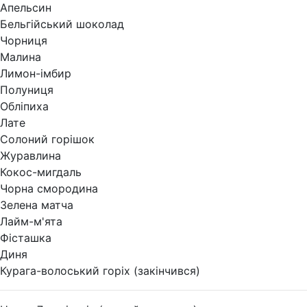
Апельсин
Бельгійський шоколад
Чорниця
Малина
Лимон-імбир
Полуниця
Обліпиха
Лате
Солоний горішок
Журавлина
Кокос-мигдаль
Чорна смородина
Зелена матча
Лайм-м'ята
Фісташка
Диня
Курага-волоський горіх (закінчився)