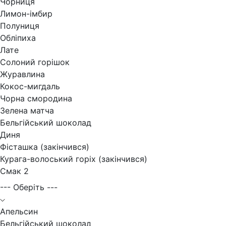
Чорниця
Лимон-імбир
Полуниця
Обліпиха
Лате
Солоний горішок
Журавлина
Кокос-мигдаль
Чорна смородина
Зелена матча
Бельгійський шоколад
Диня
Фісташка (закінчився)
Курага-волоський горіх (закінчився)
Смак 2
--- Оберіть ---
Апельсин
Бельгійський шоколад