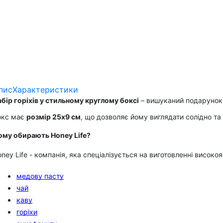
пис
Характеристики
бір горіхів у стильному круглому боксі
– вишуканий подарунок 
окс має
розмір 25х9 см
, що дозволяє йому виглядати солідно та с
ому обирають Honey Life?
ney Life - компанія, яка спеціалізується на виготовленні висо
медову пасту
чай
каву
горіхи