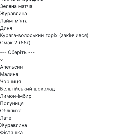
Зелена матча
Журавлина
Лайм-м'ята
Диня
Курага-волоський горіх (закінчився)
Смак 2 (55г)
--- Оберіть ---
Апельсин
Малина
Чорниця
Бельгійський шоколад
Лимон-імбир
Полуниця
Обліпиха
Лате
Журавлина
Фісташка