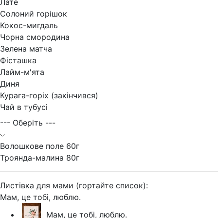
Лате
Солоний горішок
Кокос-мигдаль
Чорна смородина
Зелена матча
Фісташка
Лайм-м'ята
Диня
Курага-горіх (закінчився)
Чай в тубусі
--- Оберіть ---
Волошкове поле 60г
Троянда-малина 80г
Листівка для мами (гортайте список):
Мам, це тобі, люблю.
Мам, це тобі, люблю.