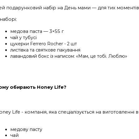
ей подарунковий набір на День мами — для тих моментів, к
 наборі:
медова паста — 3×55 г
чай у тубусі
цукерки Ferrero Rocher - 2 шт
листівка та святкове пакування
лавандовий бокс із написом: «Мам, це тобі. Люблю»
ому обирають Honey Life?
oney Life - компанія, яка спеціалізується на виготовлен
медову пасту
чай