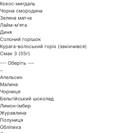
Кокос-мигдаль
Чорна смородина
Зелена матча
Лайм-м'ята
Диня
Солоний горішок
Курага-волоський горіх (закінчився)
Смак 3 (55г)
--- Оберіть ---
Апельсин
Малина
Чорниця
Бельгійський шоколад
Лимон-імбир
Журавлина
Полуниця
Обліпиха