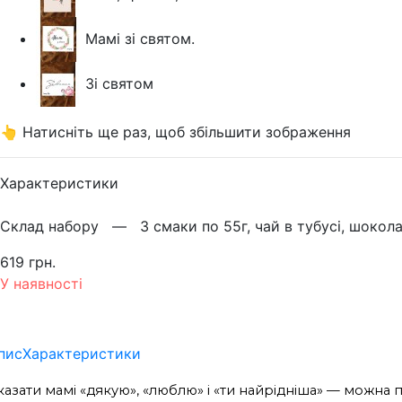
Мамі зі святом.
Зі святом
👆 Натисніть ще раз, щоб збільшити зображення
Характеристики
Склад набору —
3 смаки по 55г, чай в тубусі, шокол
619 грн.
У наявності
пис
Характеристики
казати мамі «дякую», «люблю» і «ти найрідніша» — можна 