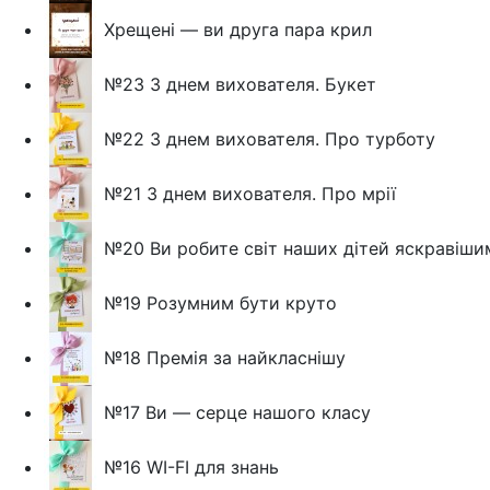
Хрещені — ви друга пара крил
№23 З днем вихователя. Букет
№22 З днем вихователя. Про турботу
№21 З днем вихователя. Про мрії
№20 Ви робите світ наших дітей яскравішим
№19 Розумним бути круто
№18 Премія за найкласнішу
№17 Ви — серце нашого класу
№16 WI-FI для знань