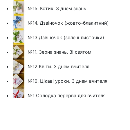
№15. Котик. З днем знань
№14. Дзвіночок (жовто-блакитний)
№13 Дзвіночок (зелені листочки)
№11. Зерна знань. Зі святом
№12 Квіти. З днем вчителя
№10. Цікаві уроки. З днем вчителя
№1 Солодка перерва для вчителя
№3 Щоб навчати маленьких людей, потрібн
№6 Дякуємо за турботу