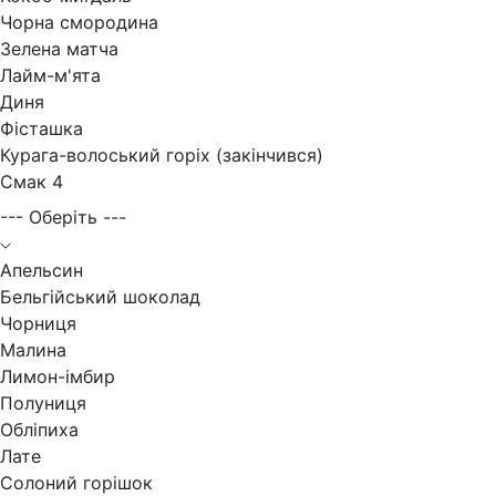
Чорна смородина
Зелена матча
Лайм-м'ята
Диня
Фісташка
Курага-волоський горіх (закінчився)
Смак 4
--- Оберіть ---
Апельсин
Бельгійський шоколад
Чорниця
Малина
Лимон-імбир
Полуниця
Обліпиха
Лате
Солоний горішок