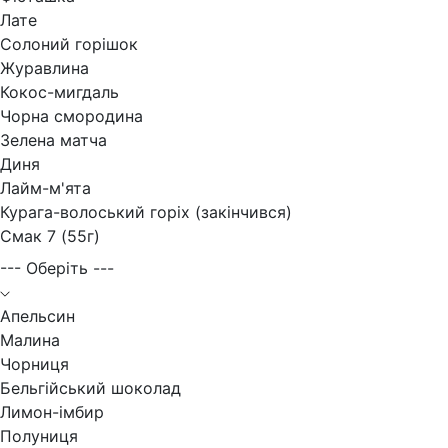
Лате
Солоний горішок
Журавлина
Кокос-мигдаль
Чорна смородина
Зелена матча
Диня
Лайм-м'ята
Курага-волоський горіх (закінчився)
Смак 7 (55г)
--- Оберіть ---
Апельсин
Малина
Чорниця
Бельгійський шоколад
Лимон-імбир
Полуниця