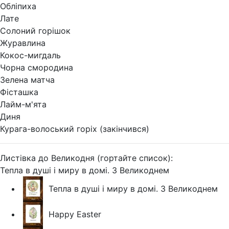
Обліпиха
Лате
Солоний горішок
Журавлина
Кокос-мигдаль
Чорна смородина
Зелена матча
Фісташка
Лайм-м'ята
Диня
Курага-волоський горіх (закінчився)
Листівка до Великодня (гортайте список):
Тепла в душі і миру в домі. З Великоднем
Тепла в душі і миру в домі. З Великоднем
Happy Easter