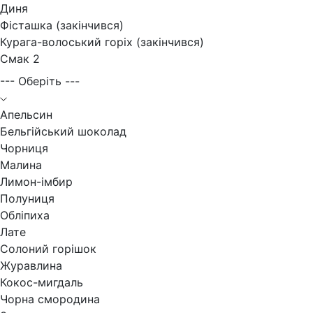
Диня
Фісташка (закінчився)
Курага-волоський горіх (закінчився)
Смак 2
--- Оберіть ---
Апельсин
Бельгійський шоколад
Чорниця
Малина
Лимон-імбир
Полуниця
Обліпиха
Лате
Солоний горішок
Журавлина
Кокос-мигдаль
Чорна смородина