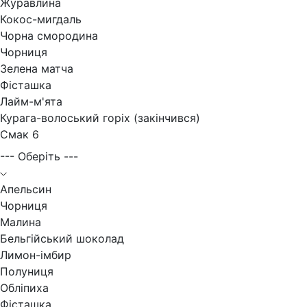
Журавлина
Кокос-мигдаль
Чорна смородина
Чорниця
Зелена матча
Фісташка
Лайм-м'ята
Курага-волоський горіх (закінчився)
Смак 6
--- Оберіть ---
Апельсин
Чорниця
Малина
Бельгійський шоколад
Лимон-імбир
Полуниця
Обліпиха
Фісташка