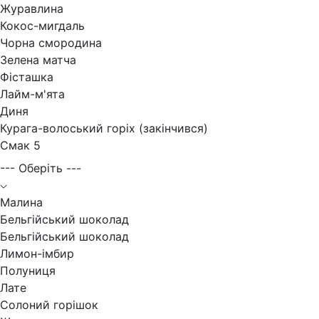
Журавлина
Кокос-мигдаль
Чорна смородина
Зелена матча
Фісташка
Лайм-м'ята
Диня
Курага-волоський горіх (закінчився)
Смак 5
--- Оберіть ---
Малина
Бельгійський шоколад
Бельгійський шоколад
Лимон-імбир
Полуниця
Лате
Солоний горішок