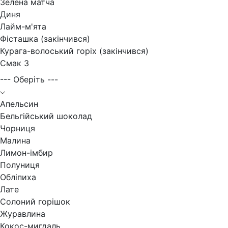
Зелена матча
Диня
Лайм-м'ята
Фісташка (закінчився)
Курага-волоський горіх (закінчився)
Смак 3
--- Оберіть ---
Апельсин
Бельгійський шоколад
Чорниця
Малина
Лимон-імбир
Полуниця
Обліпиха
Лате
Солоний горішок
Журавлина
Кокос-мигдаль