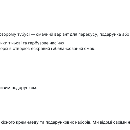
прозорому тубусі — смачний варіант для перекусу, подарунка або
ки тіньові та гарбузове насіння.
горіхів створює яскравий і збалансований смак.
асивим подарунком.
коякісного крем-меду та подарункових наборів. Ми відомі своїм