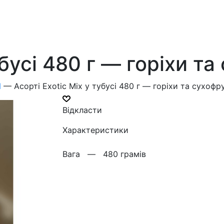
убусі 480 г — горіхи т
И
—
Асорті Exotic Mix у тубусі 480 г — горіхи та сухофр
Відкласти
Характеристики
Вага —
480 грамів