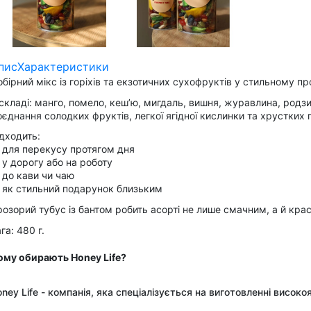
пис
Характеристики
бірний мікс із горіхів та екзотичних сухофруктів у стильному 
складі: манго, помело, кеш’ю, мигдаль, вишня, журавлина, родзин
єднання солодких фруктів, легкої ягідної кислинки та хрустких 
дходить:
 для перекусу протягом дня
у дорогу або на роботу
 до кави чи чаю
 як стильний подарунок близьким
озорий тубус із бантом робить асорті не лише смачним, а й кр
га: 480 г.
ому обирають Honey Life?
ney Life - компанія, яка спеціалізується на виготовленні висо