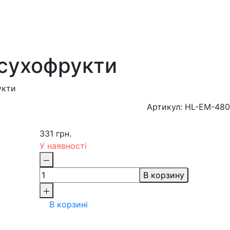
а сухофрукти
укти
Артикул: HL-EM-480
331 грн.
У наявності
В корзину
В корзині