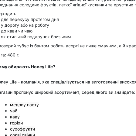
єднання солодких фруктів, легкої ягідної кислинки та хрустких 
дходить:
 для перекусу протягом дня
у дорогу або на роботу
 до кави чи чаю
 як стильний подарунок близьким
озорий тубус із бантом робить асорті не лише смачним, а й кр
га: 480 г.
ому обирають Honey Life?
ney Life - компанія, яка спеціалізується на виготовленні висо
агазин пропонує широкий асортимент, серед якого ви знайдете:
медову пасту
чай
каву
горіхи
сухофрукти
соєві свічки