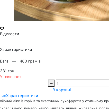
Відкласти
Характеристики
Вага —
480 грамів
331 грн.
У наявності
В корзині
пис
Характеристики
бірний мікс із горіхів та екзотичних сухофруктів у стильному 
складі: манго, помело, кеш’ю, мигдаль, вишня, журавлина, родзин